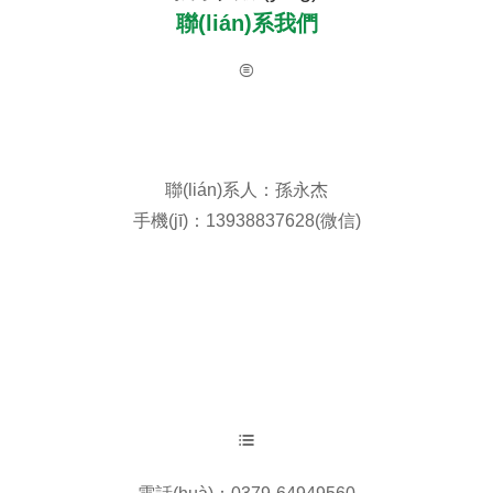
河南銅排 托舉輔助設(shè)備有什么作用?洛陽(yáng)高恩銅業(yè)有限公…
聯(lián)系我們
聯(lián)系人：孫永杰
手機(jī)：13938837628(微信)