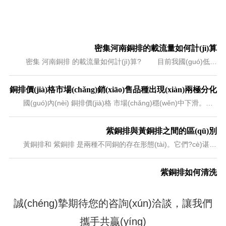
密集河南銅排的載流量如何計(jì)算
密集 河南銅排 的載流量如何計(jì)算? 目前我國(guó)低…
銅排價(jià)格市場(chǎng)銷(xiāo)售品種出現(xiàn)兩極分化
國(guó)內(nèi) 銅排價(jià)格 市場(chǎng)穩(wěn)中下滑。周內(nèi)，河北、山東地區(qū)焦炭…
紫銅排與黃銅排之間的區(qū)別
黃銅排和 紫銅排 是兩種不同銅的存在形態(tài)。它們?cè)谌藗兊摹?/p>
紫銅排如何清洗
紫銅排 這種純度很高的純銅，一般用電解法精制：把不純…
誠(chéng)摯期待您的咨詢(xún)洽談，讓我們
河南銅排托舉輔助設(shè)備有什么作用
攜手共贏(yíng)