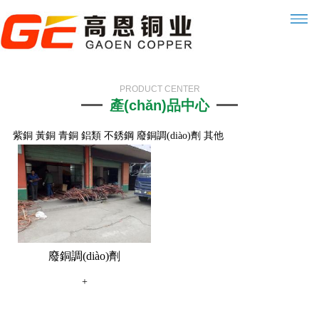
PRODUCT CENTER
產(chǎn)品中心
紫銅
黃銅
青銅
鋁類
不銹鋼
廢銅調(diào)劑
其他
廢銅調(diào)劑
+