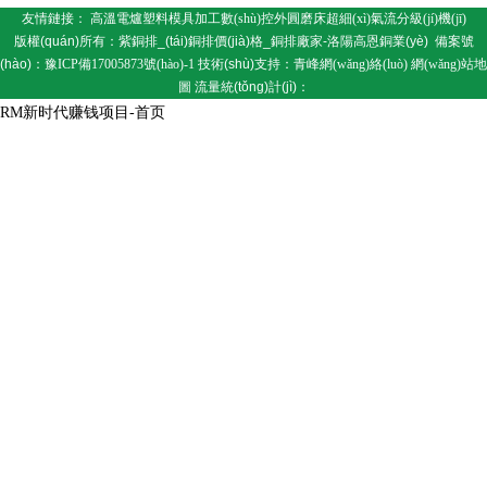
友情鏈接：
高溫電爐
塑料模具加工
數(shù)控外圓磨床
超細(xì)氣流分級(jí)機(jī)
版權(quán)所有：紫銅排_(tái)銅排價(jià)格_銅排廠家-洛陽高恩銅業(yè)
備案號
(hào)：
豫ICP備17005873號(hào)-1
技術(shù)支持：
青峰網(wǎng)絡(luò)
網(wǎng)站地
圖
流量統(tǒng)計(jì)：
RM新时代赚钱项目-首页