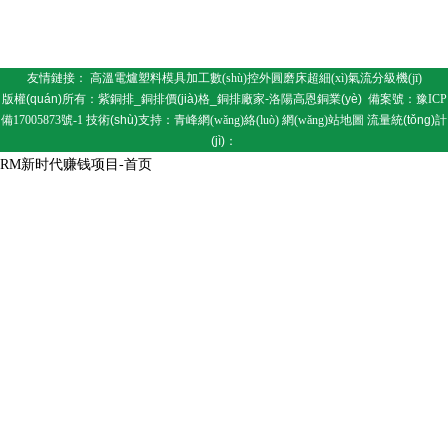
友情鏈接：
高溫電爐
塑料模具加工
數(shù)控外圓磨床
超細(xì)氣流分級機(jī)
版權(quán)所有：紫銅排_銅排價(jià)格_銅排廠家-洛陽高恩銅業(yè)
備案號：
豫ICP
備17005873號-1
技術(shù)支持：
青峰網(wǎng)絡(luò)
網(wǎng)站地圖
流量統(tǒng)計
(jì)：
RM新时代赚钱项目-首页