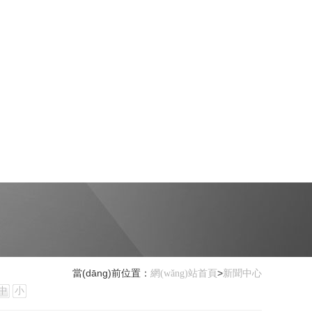
當(dāng)前位置：
>
網(wǎng)站首頁
新聞中心
中
小