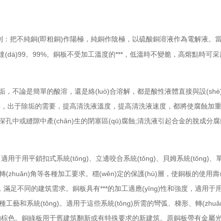
制：把不純銅(即粗銅)作陽極，純銅作陰極，以硫酸銅溶液作為電解液。
99。99%。銅板不受加工溫度的***，低溫時不變脆，高熔點時可采
簡單的酸溶，還是絡(luò)合溶解，都是酸性液體直接與設(shè)備接觸的不
出于除垢的需要，提高清洗液溫度，提高清洗液速度，都將使腐蝕加重
入深孔中或縫隙中產(chǎn)生的閉塞區(qū)腐蝕;清洗液引起合金的脫成
適用于用平鎖扣式系統(tǒng)、立邊咬合系統(tǒng)、貝姆系統(tǒn
形、轉(zhuǎn)角等各種加工要求。穩(wěn)定的保護(hù)層，使銅板的使用壽
同的建筑需求。銅板具有***的加工適應(yīng)性和強度，適用于用平鎖
工藝和系統(tǒng)。適用于這些系統(tǒng)所需的彎弧、梯形、轉(z
觀的棕色。銅綠板用于舊建筑翻新或有特殊要求的新建筑。原銅板帶有金屬光